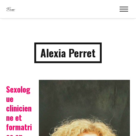
Alexia Perret
Sexolog
ue
clinicien
ne et
formatri